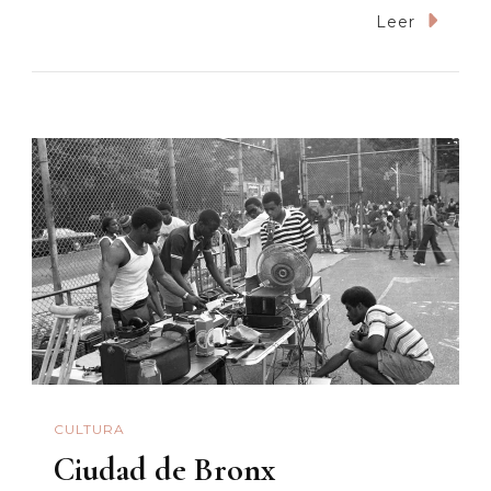
La
Leer
Inclusión
Latina
En
El
Super
Bowl
2020
CULTURA
Ciudad de Bronx