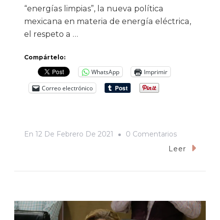
“energías limpias”, la nueva política
mexicana en materia de energía eléctrica,
el respeto a …
Compártelo:
WhatsApp
Imprimir
Correo electrónico
En
En
12 De Febrero De 2021
0 Comentarios
¿Habrá
Leer
Un
Choque
De
Trenes
Entre