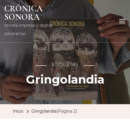
CRÓNICA
SONORA
revista impresa y digital
sonorense
ETIQUETAS
Gringolandia
Inicio
Gringolandia
(Página 2)