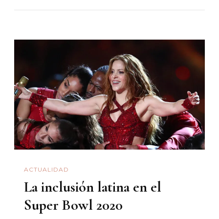
De
Sonora
Exhorta
Al
Presidente
AMLO
A
Cerrar
La
Frontera
Con
Estados
ACTUALIDAD
Unidos
La inclusión latina en el
Super Bowl 2020