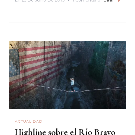
En
25 De Junio De 2019
1 Comentario
Leer
La
Ciudad
Maquillada
ACTUALIDAD
Highline sobre el Río Bravo