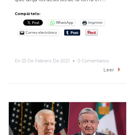
Compártelo:
WhatsApp
Imprimir
Correo electrónico
En
En
25 De Febrero De 2021
0 Comentarios
¿Autorizaría
Leer
Biden
Una
Intervenció
Política
Contra
AMLO?