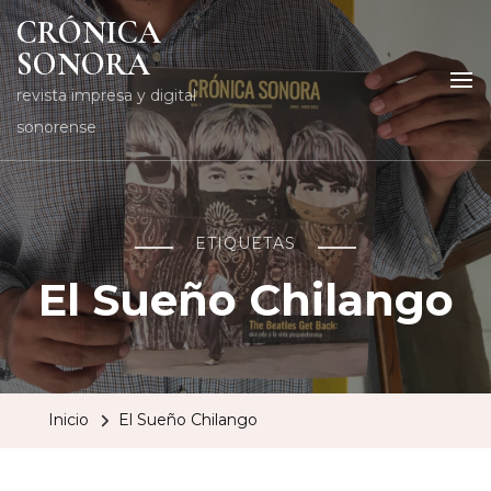
CRÓNICA
SONORA
revista impresa y digital
sonorense
ETIQUETAS
El Sueño Chilango
Inicio
El Sueño Chilango