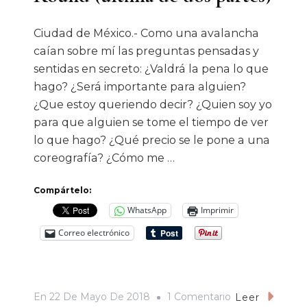
Ciudad de México.- Como una avalancha
caían sobre mí las preguntas pensadas y
sentidas en secreto: ¿Valdrá la pena lo que
hago? ¿Será importante para alguien?
¿Que estoy queriendo decir? ¿Quien soy yo
para que alguien se tome el tiempo de ver
lo que hago? ¿Qué precio se le pone a una
coreografía? ¿Cómo me …
Compártelo:
WhatsApp
Imprimir
Correo electrónico
En
En
22 De Mayo De 2018
1 Comentario
Leer