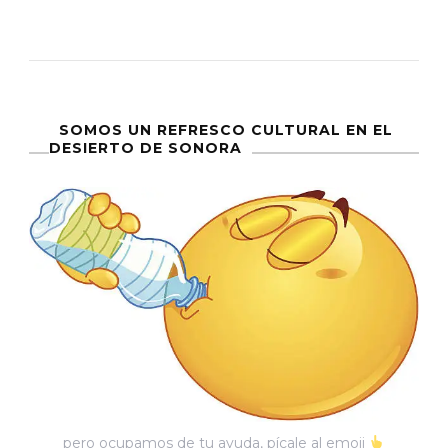
El
Sueño
Chilango
|
Claudia
SOMOS UN REFRESCO CULTURAL EN EL
DESIERTO DE SONORA
Y
Ciudad
Monstruo:
Segundo
Round
(última
De
Dos
Partes)
pero ocupamos de tu ayuda, pícale al emoji