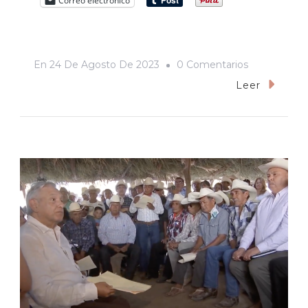
Correo electrónico
En
En
24 De Agosto De 2023
0 Comentarios
Xóchitl:
Leer
La
Candidata
Nonata
Del
Frente
Conservador