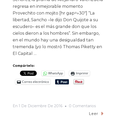
regresa en inmejorable momento
Provechito con mojito [hr gap=»30″] “La
libertad, Sancho –le dijo Don Quijote a su
escudero– es el más grande don que los
cielos dieron a los hombres”. Sin embargo,
en el mundo hay una desigualdad tan
tremenda (yo lo mostró Thomas Piketty en
El Capital …
Compártelo:
WhatsApp
Imprimir
Correo electrónico
En
En
1 De Diciembre De 2016
0 Comentarios
¿Ya
Leer