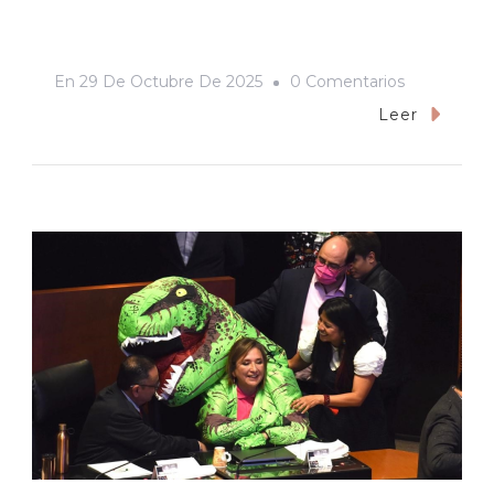
En
En
29 De Octubre De 2025
0 Comentarios
Tango
Leer
Y
Cash,
O
Lecciones
Lapidarias
Para
Una
Crítica
Desde
La
Izquierda