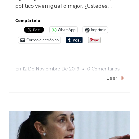
político viven igual o mejor. ¿Ustedes …
Compártelo:
WhatsApp
Imprimir
Correo electrónico
En
En
12 De Noviembre De 2019
0 Comentarios
Lo
Leer
Del
Golpe
De
Estado
Es
Caja