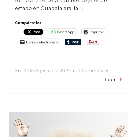
torno a la tercera cumbre de jefes de
estado en Guadalajara, la …
Compártelo:
WhatsApp
Imprimir
Correo electrónico
En
En
13 De Agosto De 2019
0 Comentarios
Ambidiestros
Leer