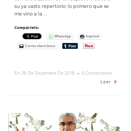
su ya vasto repertorio; lo primero que se
me vino a la …
Compártelo:
WhatsApp
Imprimir
Correo electrónico
En
En
28 De Diciembre De 2018
6 Comentarios
Vivir
Leer
En
Tiempos
Del
Neofasci