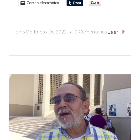
Correo electrónico
En
En
5 De Enero De 2022
0 Comentarios
Leer
Primero
La
Vida