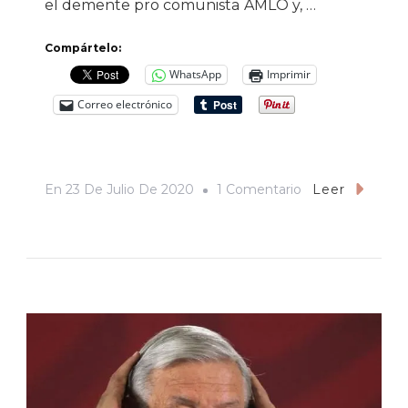
el demente pro comunista AMLO y, …
Compártelo:
WhatsApp
Imprimir
Correo electrónico
En
En
23 De Julio De 2020
1 Comentario
Leer
«Fui,
Soy,
Seguiré
Y
Moriré
Siendo
‘mico'»
(Respuesta