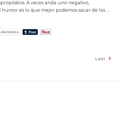
espropósitos. A veces anda uno negativo,
 humor es lo que mejor podemos sacar de los …
 electrónico
Leer
o
ro
er
tico: