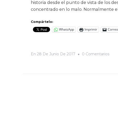
historia desde el punto de vista de los d
concentrado en lo malo. Normalmente el
Compártelo:
WhatsApp
Imprimir
Correo
En
En
28 De Junio De 2017
0 Comentarios
El
Lad
Oscu
Del
Plac
Turís
Un
Fin