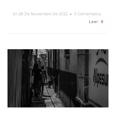
En
En
28 De Noviembre De 2022
0 Comentarios
La
Leer
Sarabi
Y
Yo