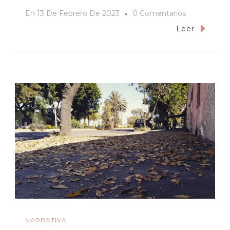
En
En
13 De Febrero De 2023
0 Comentarios
El
Leer
Amor
Es
Un
Arma
De
Destrucción
Anímica
NARRATIVA