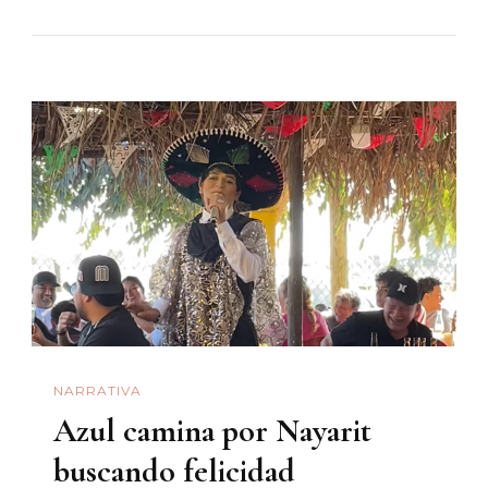
Concierto
De
Los
Tigres
Del
Norte
Y
La
Pareja
Que
No
Fue
NARRATIVA
Azul camina por Nayarit
buscando felicidad