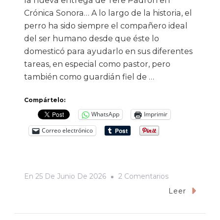
la nueva entrega de Tere Padrón en
Crónica Sonora… A lo largo de la historia, el
perro ha sido siempre el compañero ideal
del ser humano desde que éste lo
domesticó para ayudarlo en sus diferentes
tareas, en especial como pastor, pero
también como guardián fiel de …
Compártelo:
WhatsApp
Imprimir
Correo electrónico
En
En
25 De Junio De 2026
2 Comentarios
Rojo
Leer