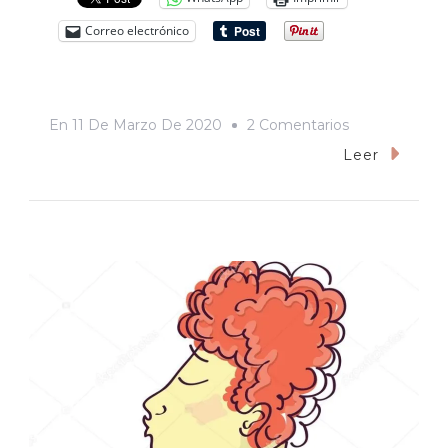
Correo electrónico
En
En
11 De Marzo De 2020
2 Comentarios
En
Leer
Mi
Nombre
Ve
Y
Educa,
Ve
Y
Ama