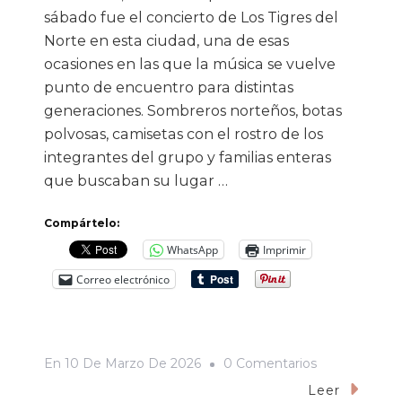
sábado fue el concierto de Los Tigres del
Norte en esta ciudad, una de esas
ocasiones en las que la música se vuelve
punto de encuentro para distintas
generaciones. Sombreros norteños, botas
polvosas, camisetas con el rostro de los
integrantes del grupo y familias enteras
que buscaban su lugar …
Compártelo:
WhatsApp
Imprimir
Correo electrónico
En
En
10 De Marzo De 2026
0 Comentarios
El
Leer