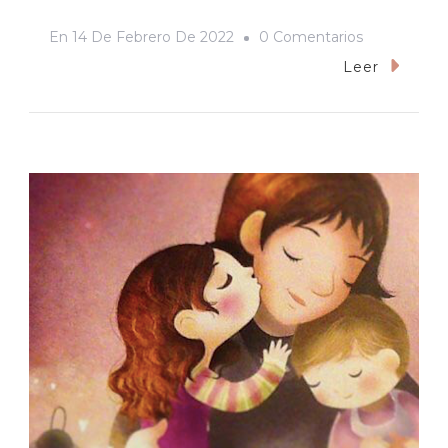
En
En
14 De Febrero De 2022
0 Comentarios
Un
Leer
14
De
Febrero
De
1997