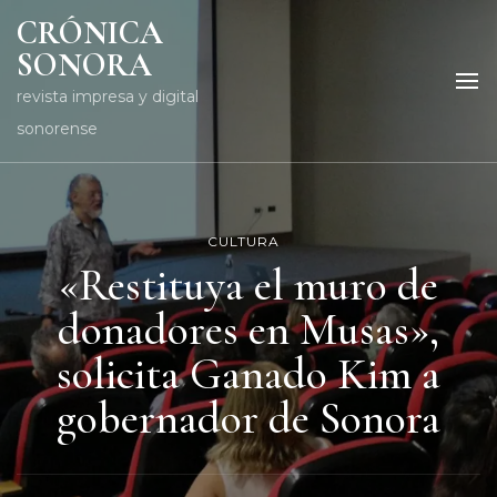
CRÓNICA
SONORA
revista impresa y digital
sonorense
CULTURA
«Restituya el muro de
donadores en Musas»,
solicita Ganado Kim a
gobernador de Sonora