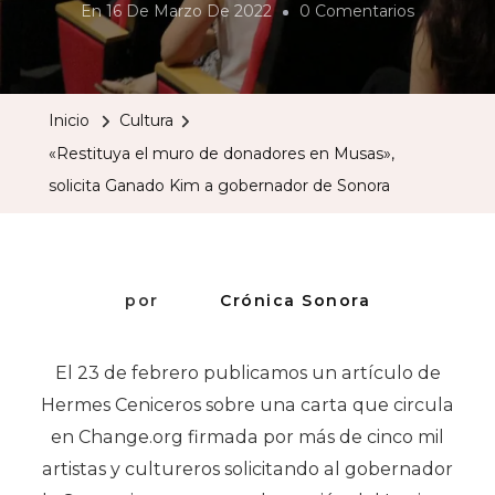
En
En
16 De Marzo De 2022
0 Comentarios
«Restituya
El
Muro
Inicio
Cultura
De
«Restituya el muro de donadores en Musas»,
Donadore
solicita Ganado Kim a gobernador de Sonora
En
Musas»,
Solicita
Ganado
por
Crónica Sonora
Kim
A
El 23 de febrero publicamos un artículo de
Gobernad
Hermes Ceniceros sobre una carta que circula
De
en Change.org firmada por más de cinco mil
Sonora
artistas y cultureros solicitando al gobernador