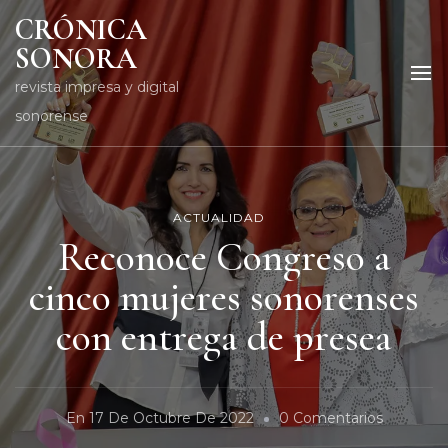
CRÓNICA
SONORA
revista impresa y digital
sonorense
ACTUALIDAD
Reconoce Congreso a
cinco mujeres sonorenses
con entrega de presea
En
En
17 De Octubre De 2022
0 Comentarios
Reconoc