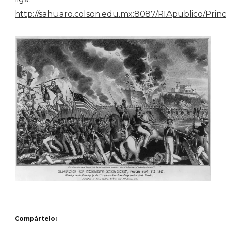
http://sahuaro.colson.edu.mx:8087/RIApublico/Princ
Compártelo: