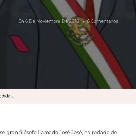
En
En
6 De Noviembre De 2018
6 Comentarios
Hemos
Sido
De
Todo
Y
Sin
Medida
edida…
se gran filósofo llamado José José, ha rodado de