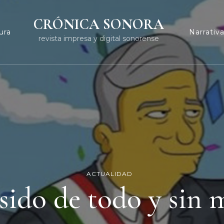
CRÓNICA SONORA
ura
Narrativ
revista impresa y digital sonorense
ACTUALIDAD
ido de todo y sin