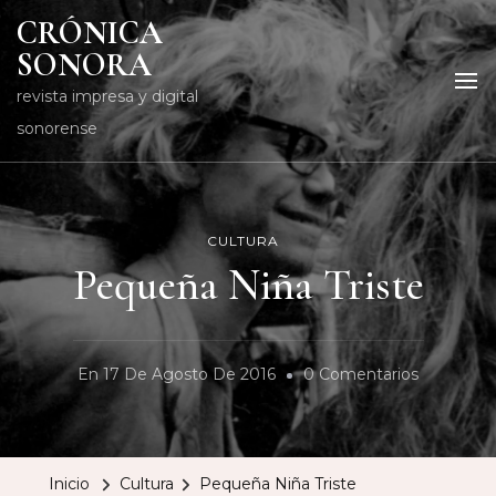
CRÓNICA
SONORA
revista impresa y digital
sonorense
CULTURA
Pequeña Niña Triste
En
En
17 De Agosto De 2016
0 Comentarios
Pequeña
Niña
Triste
Inicio
Cultura
Pequeña Niña Triste