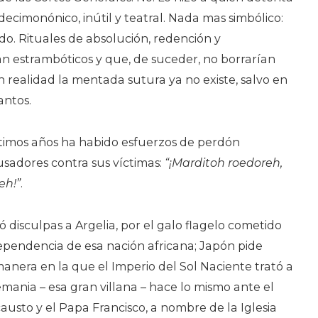
cimonónico, inútil y teatral. Nada mas simbólico:
tido. Rituales de absolución, redención y
an estrambóticos y que, de suceder, no borrarían
n realidad la mentada sutura ya no existe, salvo en
antos.
ltimos años ha habido esfuerzos de perdón
usadores contra sus víctimas:
“¡Marditoh roedoreh,
eh!”
.
ó disculpas a Argelia, por el galo flagelo cometido
ependencia de esa nación africana; Japón pide
anera en la que el Imperio del Sol Naciente trató a
emania – esa gran villana – hace lo mismo ante el
austo y el Papa Francisco, a nombre de la Iglesia