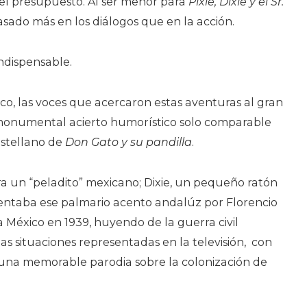
el presupuesto. Al ser menor para
Pixie, Dixie y el Sr.
basado más en los diálogos que en la acción.
ndispensable.
co, las voces que acercaron estas aventuras al gran
 monumental acierto humorístico solo comparable
astellano de
Don Gato y su pandilla
.
era un “peladito” mexicano; Dixie, un pequeño ratón
esentaba ese palmario acento andalúz por Florencio
a México en 1939, huyendo de la guerra civil
as situaciones representadas en la televisión,
con
n una memorable parodia sobre la colonización de