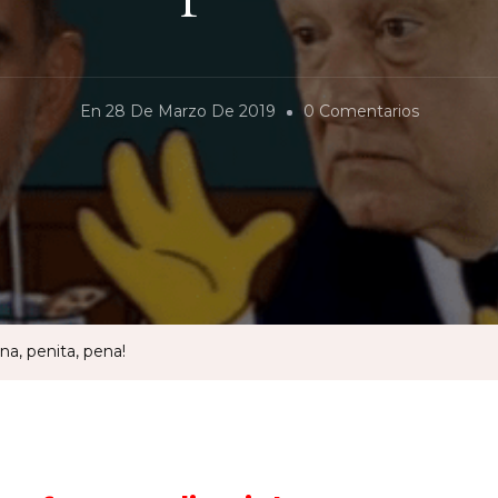
En
En
28 De Marzo De 2019
0 Comentarios
Hijos
De
La
Chingada.
Pena,
Penita,
Pena!
na, penita, pena!