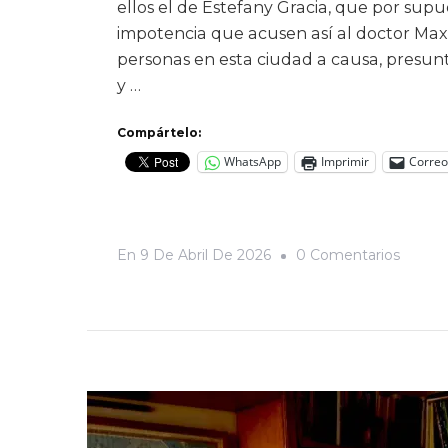
ellos el de Estefany Gracia, que por su
impotencia que acusen así al doctor Max
personas en esta ciudad a causa, presunt
y …
Compártelo:
WhatsApp
Imprimir
Correo
En
En
9 De Abril De 2026
0 Comentarios
Fui
Pacien
Del
Doctor
Verdu