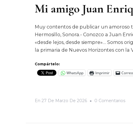
Mi amigo Juan Enri
Muy contentos de publicar un amoroso 
Hermosillo, Sonora.- Conozco a Juan Enri
«desde lejos, desde siempre»… Somos orig
la primaria de Nuevos Horizontes con la Va
Compártelo:
WhatsApp
Imprimir
Correo
En
En
27 De Marzo De 2026
0 Comentarios
Mi
Am
Jua