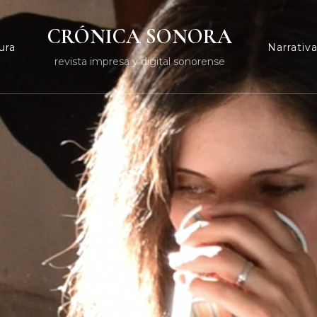
CRÓNICA SONORA
ura
Narrativ
revista impresa y digital sonorense