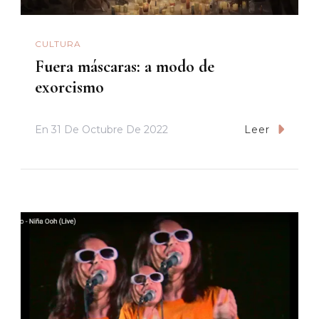
CULTURA
Fuera máscaras: a modo de
exorcismo
En
31 De Octubre De 2022
Leer