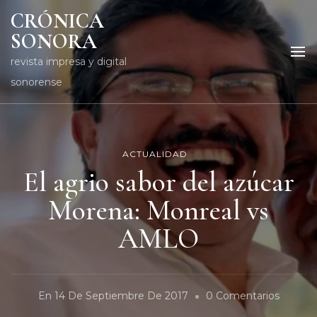
CRÓNICA
SONORA
revista impresa y digital
sonorense
ACTUALIDAD
El agrio sabor del azúcar
Morena: Monreal vs
AMLO
En
En
14 De Septiembre De 2017
0 Comentarios
El