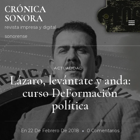
CRÓNICA
SONORA
revista impresa y digital
sonorense
ACTUALIDAD
Lázaro, levántate y anda:
curso DeFormación
política
En
En
22 De Febrero De 2018
0 Comentarios
Lázaro,