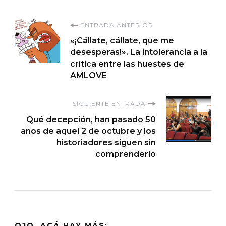
Navegación
ENTRADA ANTERIOR
«¡Cállate, cállate, que me
de
desesperas!». La intolerancia a la
crítica entre las huestes de
entradas
AMLOVE
SIGUIENTE ENTRADA
Qué decepción, han pasado 50
años de aquel 2 de octubre y los
historiadores siguen sin
comprenderlo
OJO, ACÁ HAY MÁS: