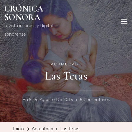
CRÓNICA
SONORA
revista impresa y digital
sonorense
ACTUALIDAD
Las Tetas
En
En
5 De Agosto De 2016
5 Comentarios
Las
Tetas
Inicio
Actualidad
Las Tetas