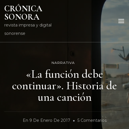
CRÓNICA
SONORA
revista impresa y digital
sonorense
NARRATIVA
«La función debe
continuar». Historia de
una canción
En
En
9 De Enero De 2017
5 Comentarios
«La