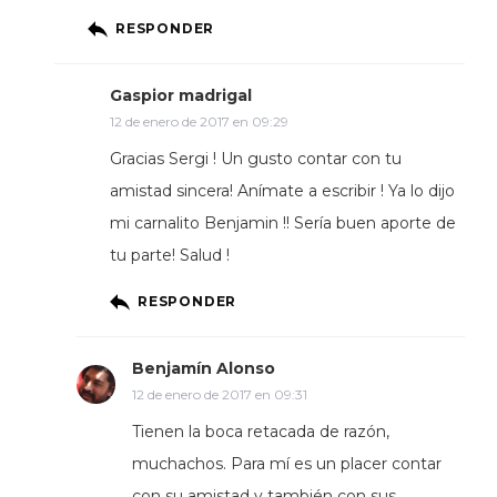
RESPONDER
Gaspior madrigal
12 de enero de 2017 en 09:29
Gracias Sergi ! Un gusto contar con tu
amistad sincera! Anímate a escribir ! Ya lo dijo
mi carnalito Benjamin !! Sería buen aporte de
tu parte! Salud !
RESPONDER
Benjamín Alonso
12 de enero de 2017 en 09:31
Tienen la boca retacada de razón,
muchachos. Para mí es un placer contar
con su amistad y también con sus