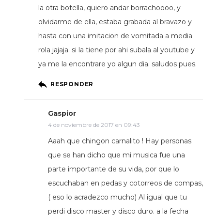
la otra botella, quiero andar borrachoooo, y
olvidarme de ella, estaba grabada al bravazo y
hasta con una imitacion de vomitada a media
rola jajaja. si la tiene por ahi subala al youtube y
ya me la encontrare yo algun dia. saludos pues.
RESPONDER
Gaspior
4 de noviembre de 2017 en 09:43
Aaah que chingon carnalito ! Hay personas
que se han dicho que mi musica fue una
parte importante de su vida, por que lo
escuchaban en pedas y cotorreos de compas,
( eso lo acradezco mucho) Al igual que tu
perdi disco master y disco duro. a la fecha