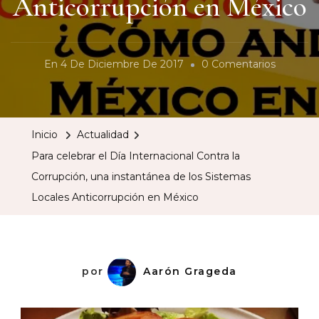
Anticorrupción en México
En
En
4 De Diciembre De 2017
0 Comentarios
Para
Celebrar
El
Inicio
Actualidad
Día
Para celebrar el Día Internacional Contra la
Internac
Corrupción, una instantánea de los Sistemas
Contra
Locales Anticorrupción en México
La
Corrupci
Una
Instantá
por
Aarón Grageda
De
Los