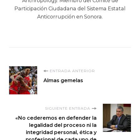
Anthropology. Miembro del Comité de
Participación Ciudadana del Sistema Estatal
Anticorrupción en Sonora.
Navegación
ENTRADA ANTERIOR
Almas gemelas
de
entradas
SIGUIENTE ENTRADA
«No cederemos en defender la
legalidad del proceso ni la
integridad personal, ética y
profesional de cada uno de