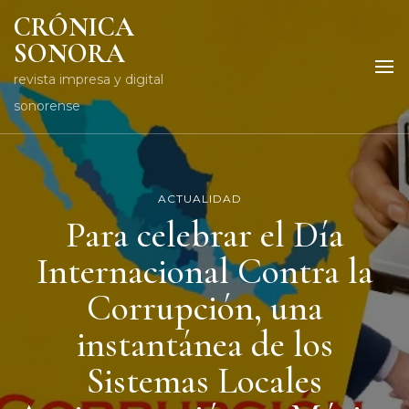
CRÓNICA
SONORA
revista impresa y digital
sonorense
ACTUALIDAD
Para celebrar el Día
Internacional Contra la
Corrupción, una
instantánea de los
Sistemas Locales