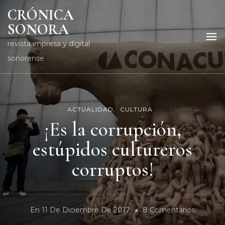
CRÓNICA
SONORA
revista impresa y digital
sonorense
ACTUALIDAD
CULTURA
¡Es la corrupción,
estúpidos cultureros
corruptos!
En
En
11 De Diciembre De 2017
8 Comentarios
¡Es