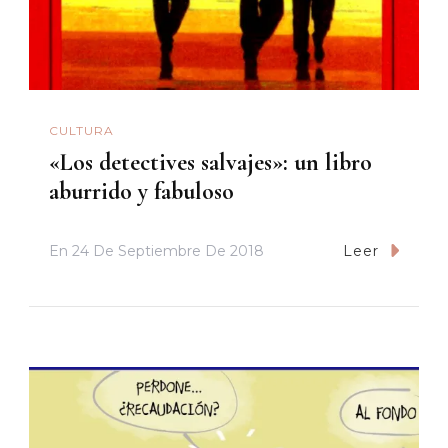
CULTURA
«Los detectives salvajes»: un libro
aburrido y fabuloso
En
24 De Septiembre De 2018
Leer