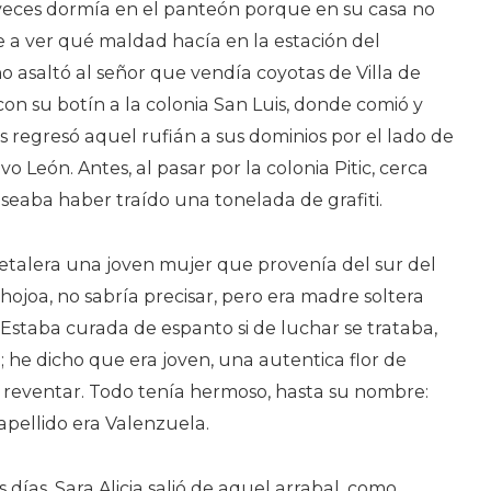
 veces dormía en el panteón porque en su casa no
e a ver qué maldad hacía en la estación del
no asaltó al señor que vendía coyotas de Villa de
con su botín a la colonia San Luis, donde comió y
 regresó aquel rufián a sus dominios por el lado de
 León. Antes, al pasar por la colonia Pitic, cerca
seaba haber traído una tonelada de grafiti.
 Metalera una joven mujer que provenía del sur del
joa, no sabría precisar, pero era madre soltera
. Estaba curada de espanto si de luchar se trataba,
; he dicho que era joven, una autentica flor de
eventar. Todo tenía hermoso, hasta su nombre:
 apellido era Valenzuela.
días, Sara Alicia salió de aquel arrabal, como