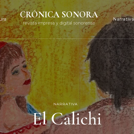
CRÓNICA SONORA
ura
Narrativ
revista impresa y digital sonorense
NARRATIVA
El Calichi