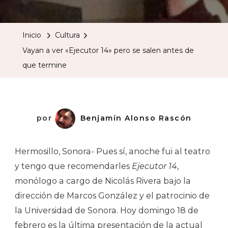
A
Ver
Inicio
Cultura
«Ejecutor
Vayan a ver «Ejecutor 14» pero se salen antes de
14»
que termine
Pero
Se
Salen
Antes
por
Benjamín Alonso Rascón
De
Que
Hermosillo, Sonora- Pues sí, anoche fui al teatro
Termine
y tengo que recomendarles
Ejecutor 14
,
monólogo a cargo de Nicolás Rivera bajo la
dirección de Marcos González y el patrocinio de
la Universidad de Sonora. Hoy domingo 18 de
febrero es la última presentación de la actual