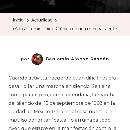
Al
Feminic
Inicio
Actualidad
Crónica
«Alto al Feminicidio». Crónica de una marcha silente
De
Una
Marcha
Silente
por
Benjamín Alonso Rascón
Cuando activista, recuerdo cuán difícil nos era
desarrollar una marcha en silencio. Se tiene
como paradigma, como legendaria, la marcha
del silencio del 13 de septiembre de 1968 en la
Ciudad de México. Pero en el caso nuestro, el
impulso por gritar “basta” lo arruinaba todo.
Ayer, que estuve en la manifestación contra la