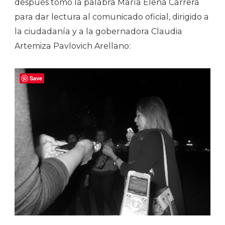
después tomó la palabra María Elena Carrera
para dar lectura al comunicado oficial, dirigido a
la ciudadanía y a la gobernadora Claudia
Artemiza Pavlovich Arellano:
Save