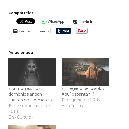
Compártelo:
WhatsApp
Imprimir
Correo electrónico
Relacionado
«La monja». Los
«El legado del diablo»:
demonios andan
Aquí espantan :(
sueltos en Hermosillo
12 de junio de 2018
19 de septiembre de
En «Cultura»
2018
En «Cultura»