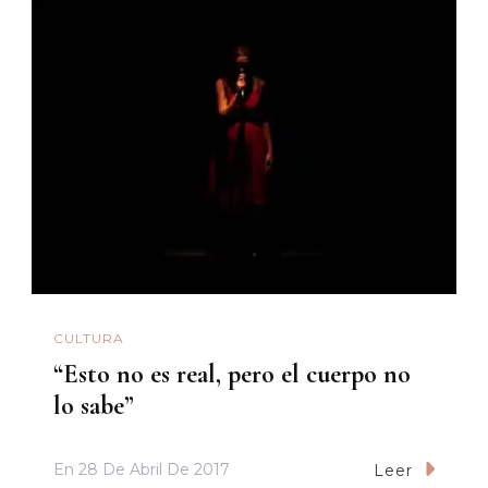
CULTURA
“Esto no es real, pero el cuerpo no
lo sabe”
En
28 De Abril De 2017
Leer