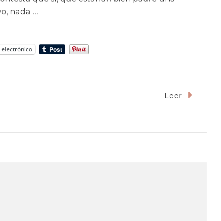
yo, nada …
 electrónico
Leer
os
al
a