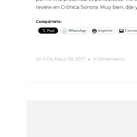
review en Crónica Sonora. Muy bien, dije 
Compártelo:
WhatsApp
Imprimir
Correo
En
En
4 De Mayo De 2017
4 Comentarios
Fuim
Al
IV
Festiv
Del
Chef
Sonor
Y