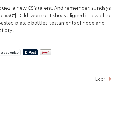
quez, a new CS’s talent. And remember: sundays
p=»30″] Old, worn out shoes aligned in a wall to
asted plastic bottles, testaments of hope and
of dry …
 electrónico
Leer
ated
rs