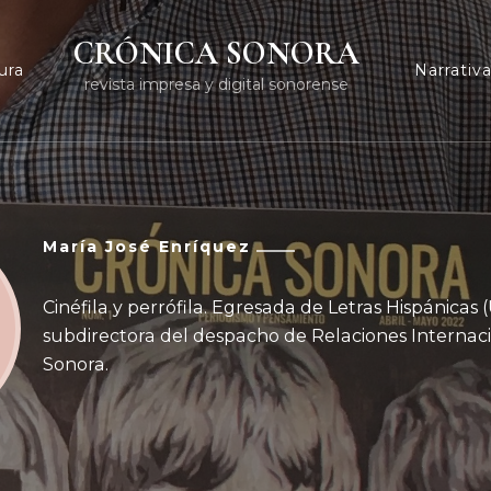
CRÓNICA SONORA
ura
Narrativ
revista impresa y digital sonorense
María José Enríquez
Cinéfila y perrófila. Egresada de Letras Hispánicas 
subdirectora del despacho de Relaciones Internac
Sonora.