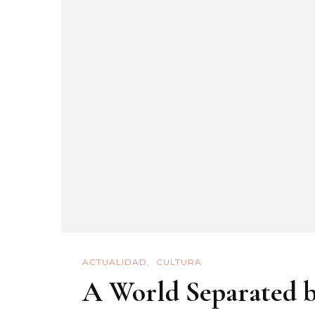
Nos
Pusi
Hasta
El
Sieso
ACTUALIDAD
CULTURA
A World Separated b