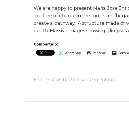
We are happy to present Maria Jose Enri
are free of charge in the museum. [hr ga
create a pathway. A structure made of w
death. Massive images showing glimpses 
Compártelo:
WhatsApp
Imprimir
Correo
En
En
1 De Mayo De 2016
2 Comentarios
A
World
Separ
By
Borde