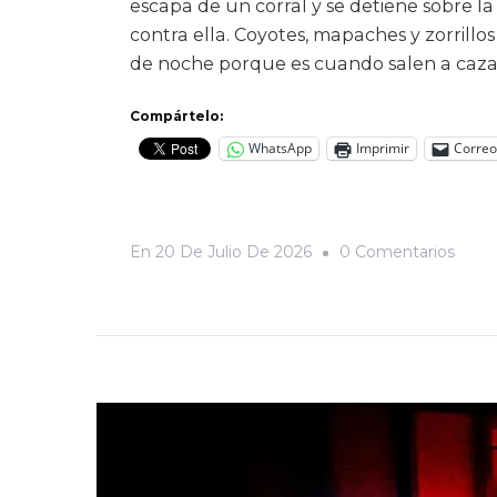
escapa de un corral y se detiene sobre 
contra ella. Coyotes, mapaches y zorrillo
de noche porque es cuando salen a caza
Compártelo:
WhatsApp
Imprimir
Correo
En
En
20 De Julio De 2026
0 Comentarios
Sensa
De
Traile