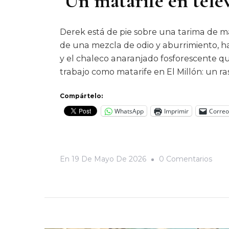
Un matarife en tele
Derek está de pie sobre una tarima de mad
de una mezcla de odio y aburrimiento, h
y el chaleco anaranjado fosforescente que
trabajo como matarife en El Millón: un ra
Compártelo:
WhatsApp
Imprimir
Correo
En
En
19 De Mayo De 2026
0 Comentarios
Un
Mata
En
Telev