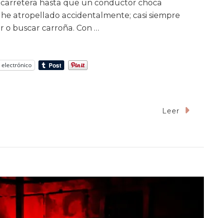
la carretera hasta que un conductor choca
s he atropellado accidentalmente; casi siempre
r o buscar carroña. Con …
 electrónico
Leer
cional
ros