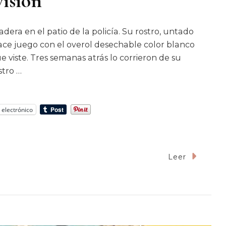
visión
era en el patio de la policía. Su rostro, untado
ace juego con el overol desechable color blanco
 viste. Tres semanas atrás lo corrieron de su
stro …
 electrónico
Leer
rife
isión