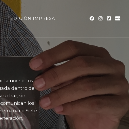
a
EDICIÓN IMPRESA
 la noche, los
gada dentro de
cuchar, sin
 comunican los
l semanario Siete
Generación,