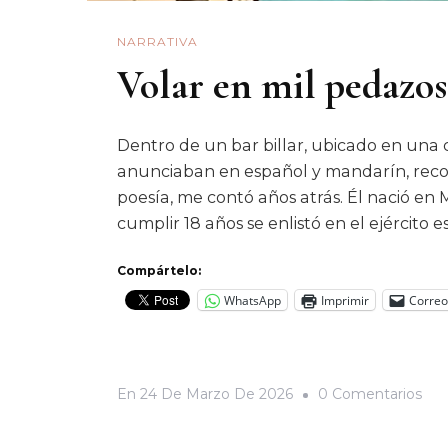
NARRATIVA
Volar en mil pedazos
Dentro de un bar billar, ubicado en una 
anunciaban en español y mandarín, recor
poesía, me contó años atrás. Él nació en M
cumplir 18 años se enlistó en el ejército 
Compártelo:
WhatsApp
Imprimir
Correo
En
En
24 De Marzo De 2026
0 Comentarios
Vol