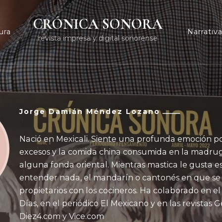
CRÓNICA SONORA
ura
Narrativ
revista impresa y digital sonorense
Jorge Damián Méndez Lozano
Nació en Mexicali. Siente una profunda emoción por
excesos y la comida china consumida en la madru
alguna fonda oriental. Mientras mastica le gusta es
entender nada, el mandarín o cantonés en que se
propietarios con los cocineros. Ha colaborado en e
Días, en el periódico El Mexicano y en las revistas 
Diez4.com y Vice.com