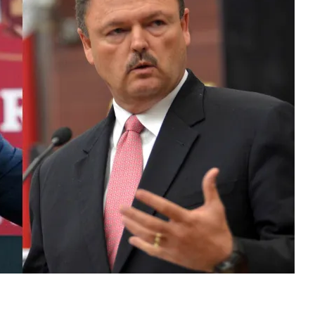
o
ria