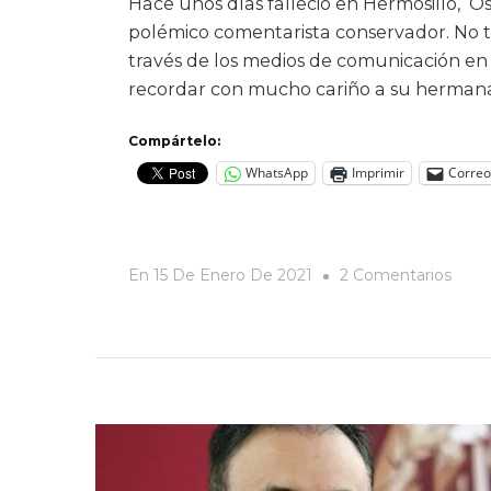
Hace unos días falleció en Hermosillo, Ó
polémico comentarista conservador. No t
través de los medios de comunicación en
recordar con mucho cariño a su hermana,
Compártelo:
WhatsApp
Imprimir
Correo
En
En
15 De Enero De 2021
2 Comentarios
Vidas
Entre
La
Muer
Del
Chap