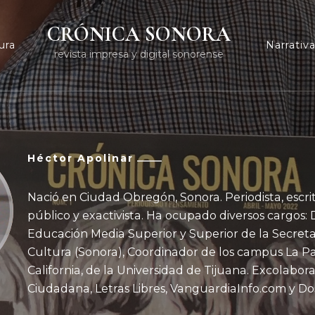
CRÓNICA SONORA
ura
Narrativ
revista impresa y digital sonorense
Héctor Apolinar
Nació en Ciudad Obregón, Sonora. Periodista, escri
público y exactivista. Ha ocupado diversos cargos: 
Educación Media Superior y Superior de la Secret
Cultura (Sonora), Coordinador de los campus La Pa
California, de la Universidad de Tijuana. Excolabo
Ciudadana, Letras Libres, VanguardiaInfo.com y Doss