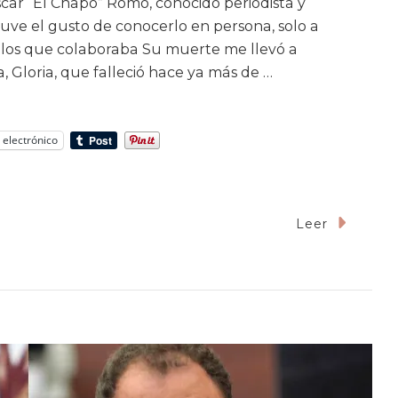
scar “El Chapo” Romo, conocido periodista y
uve el gusto de conocerlo en persona, solo a
 los que colaboraba Su muerte me llevó a
 Gloria, que falleció hace ya más de …
 electrónico
Leer
lazadas:
te
o