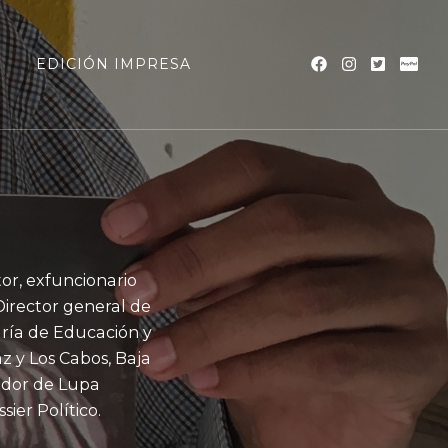
a
EDICIÓN IMPRESA
tor, exfuncionario
Director general de
aría de Educación y
z y Los Cabos, Baja
rador de Lupa
ier Político.