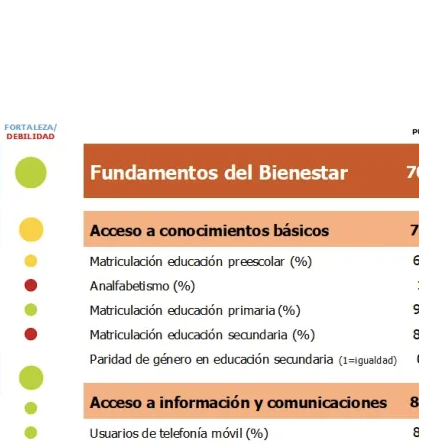
La
Elección
Del
21