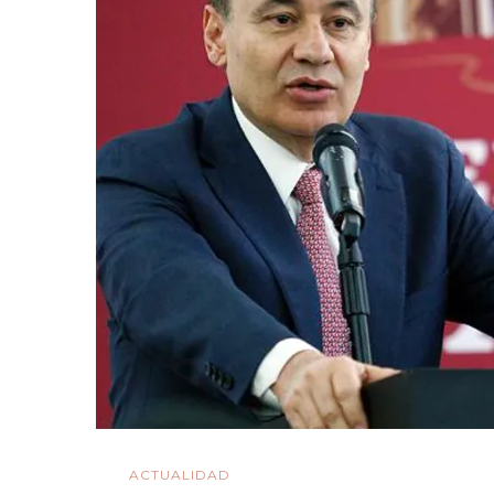
Rom
Y
La
Memo
ACTUALIDAD