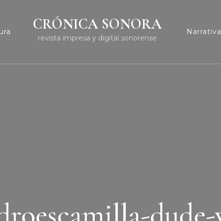
CRÓNICA SONORA
ura
Narrativ
revista impresa y digital sonorense
ndroescamilla-dude-