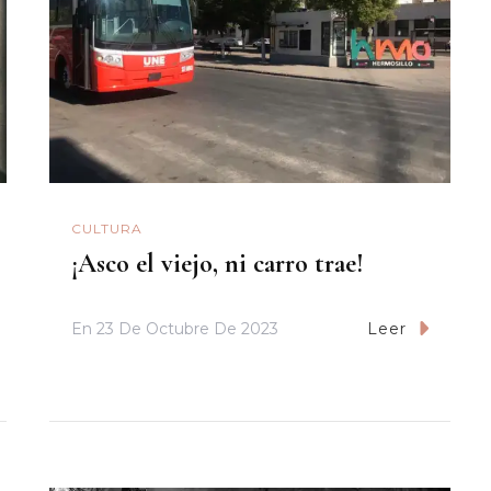
CULTURA
¡Asco el viejo, ni carro trae!
En
23 De Octubre De 2023
Leer