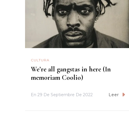
CULTURA
We’re all gangstas in here (In
memoriam Coolio)
En
29 De Septiembre De 2022
Leer