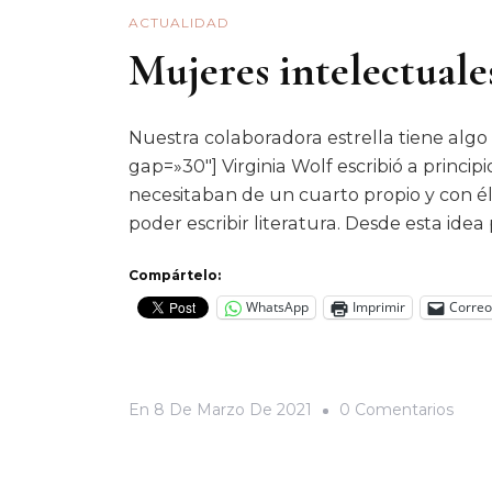
ACTUALIDAD
Mujeres intelectuale
Nuestra colaboradora estrella tiene algo 
gap=»30″] Virginia Wolf escribió a princi
necesitaban de un cuarto propio y con él
poder escribir literatura. Desde esta idea
Compártelo:
WhatsApp
Imprimir
Correo
En
En
8 De Marzo De 2021
0 Comentarios
Muje
Intel