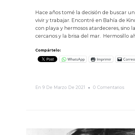
Hace años tomé la decisión de buscar u
vivir y trabajar. Encontré en Bahía de Ki
con playa y hermosos atardeceres, sino la
cercanos y la brisa del mar. Hermosillo 
Compártelo:
WhatsApp
Imprimir
Correo
En
En
9 De Marzo De 2021
0 Comentarios
Bahí
De
Kino:
Crón
De