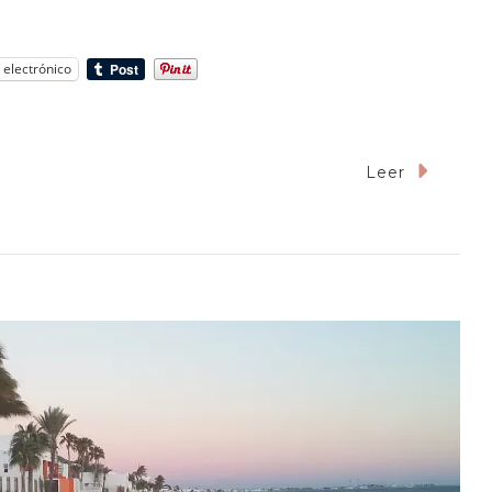
 electrónico
Leer
ica
tendido
pojo
a
de
ramento
dencial