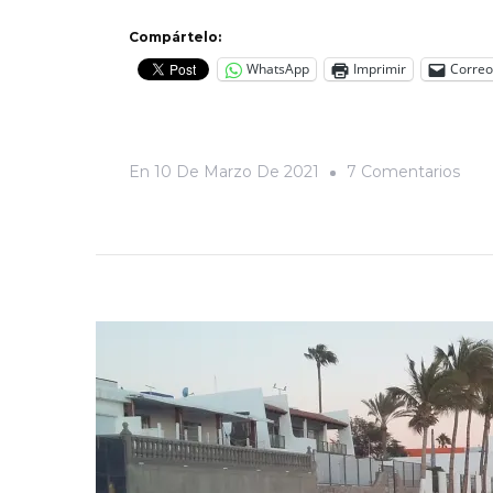
Compártelo:
WhatsApp
Imprimir
Correo
En
En
10 De Marzo De 2021
7 Comentarios
Crón
Del
Pre
Des
De
Áre
Ver
En
Sac
Resi