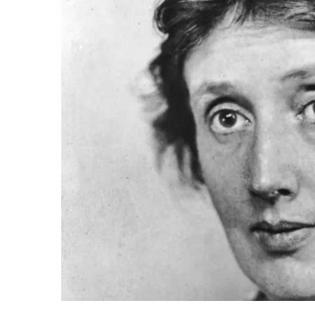
Un
Feliz
Camb
De
Aires