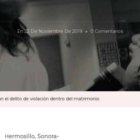
En
En
22 De Noviembre De 2019
0 Comentarios
Castiga
A
Quiene
Comet
El
Delito
De
 el delito de violación dentro del matrimonio
Violació
Dentro
Del
Matrim
ermosillo, Sonora-
H