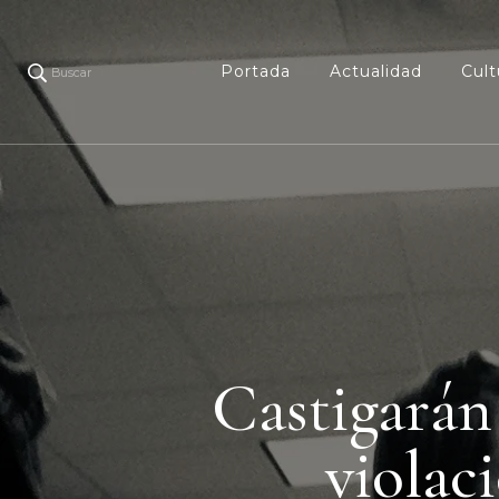
Portada
Actualidad
Cult
Buscar
Castigarán
violac