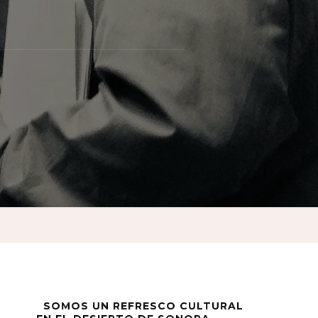
rán
s
an
n
onio
SOMOS UN REFRESCO CULTURAL