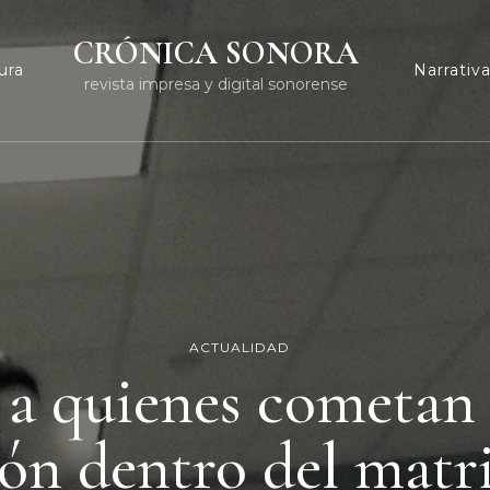
CRÓNICA SONORA
ura
Narrativ
revista impresa y digital sonorense
ACTUALIDAD
 a quienes cometan e
ión dentro del mat