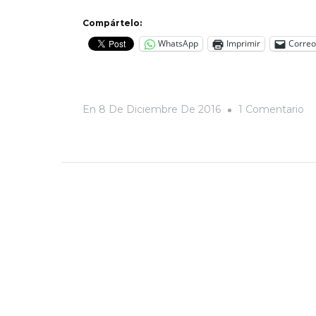
Compártelo:
WhatsApp
Imprimir
Correo
E
En
8 De Diciembre De 2016
1 Comentario
El
Sa
Pi
E
El
Um
II