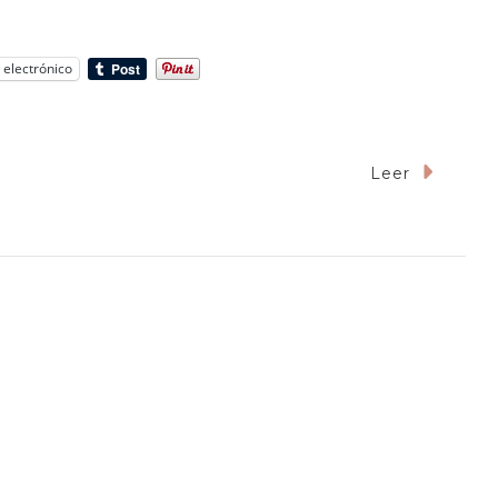
 electrónico
n
Leer
rgento
mienta
n
bral