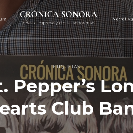
CRÓNICA SONORA
ura
Narrativ
revista impresa y digital sonorense
ETIQUETAS
. Pepper’s Lo
earts Club Ba