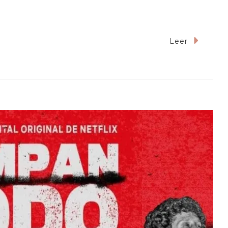
Leer
do
l
ck
cional