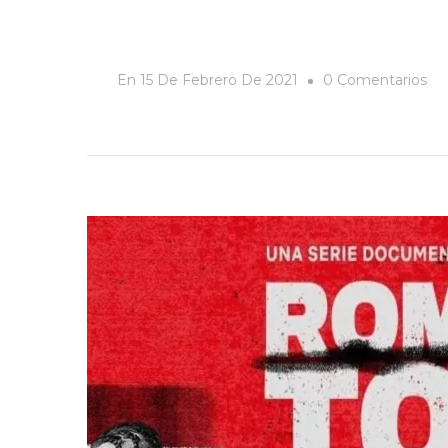
En
En
15 De Febrero De 2021
0 Comentarios
El
La
B
De
Ro
Na