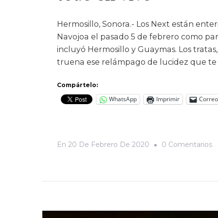
Hermosillo, Sonora.- Los Next están enter
Navojoa el pasado 5 de febrero como par
incluyó Hermosillo y Guaymas. Los tratas, 
truena ese relámpago de lucidez que te
Compártelo:
WhatsApp
Imprimir
Correo
E
En
20 De Febrero De 2020
0 Comentarios
M
Y
A
N
S