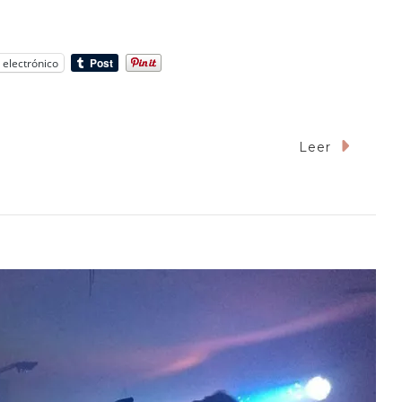
 electrónico
Leer
mpan
?