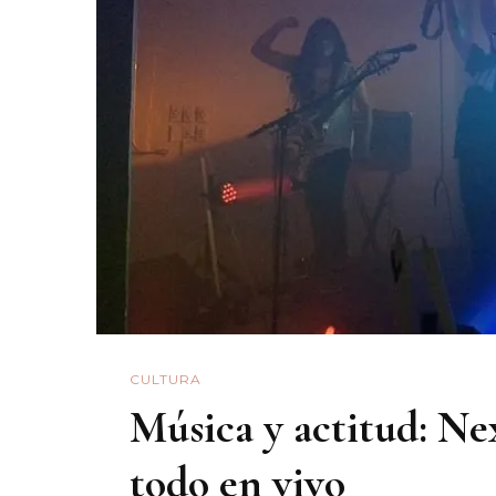
CULTURA
Música y actitud: Nex
todo en vivo