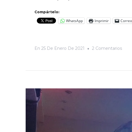
Compártelo:
WhatsApp
Imprimir
Correo
En
En
25 De Enero De 2021
2 Comentarios
¿Ro
Qué