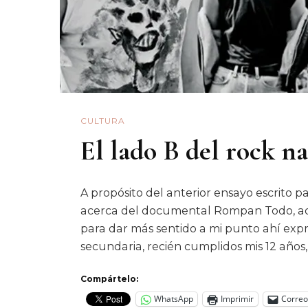
CULTURA
El lado B del rock n
A propósito del anterior ensayo escrito p
acerca del documental Rompan Todo, aq
para dar más sentido a mi punto ahí expre
secundaria, recién cumplidos mis 12 añ
Compártelo:
WhatsApp
Imprimir
Correo