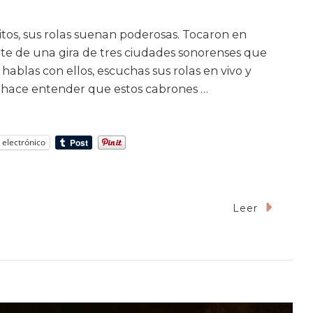
itos, sus rolas suenan poderosas. Tocaron en
te de una gira de tres ciudades sonorenses que
hablas con ellos, escuchas sus rolas en vivo y
 hace entender que estos cabrones …
 electrónico
n
Leer
úsica
ctitud:
ext
e