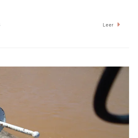
En
s
Leer
Mi
Primera
Comunión