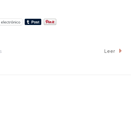
 electrónico
En
s
Leer
Nombres
De
Puentes:
«El
Yaqui»