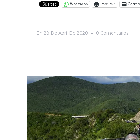
WhatsApp
Imprimir
Correo
En
En
28 De Abril De 2020
0 Comentarios
La
Espe