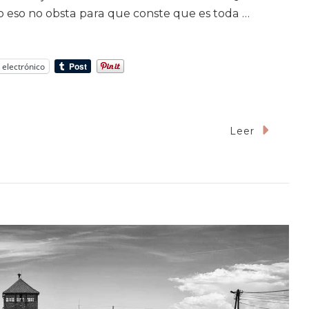
ro eso no obsta para que conste que es toda …
 electrónico
n
Leer
entos
inos
entos
xaqueños