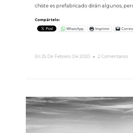
chiste es prefabricado dirán algunos, pe
Compártelo:
WhatsApp
Imprimir
Correo
E
En
25 De Febrero De 2020
2 Comentarios
Cu
Ch
Y
Cu
Oa