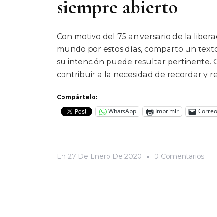
siempre abierto
Con motivo del 75 aniversario de la libe
mundo por estos días, comparto un text
su intención puede resultar pertinente. 
contribuir a la necesidad de recordar y r
Compártelo:
WhatsApp
Imprimir
Correo
En
En
27 De Enero De 2020
0 Comentarios
Por
La
Gue
Se