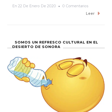
En
En
22 De Enero De 2020
0 Comentarios
1917:
Leer
Épico
Y
Hermoso
Videojuego
SOMOS UN REFRESCO CULTURAL EN EL
DESIERTO DE SONORA