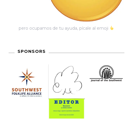
A
La
Tarifa
pero ocupamos de tu ayuda, pícale al emoji
Del
Bus
En
SPONSORS
El
Congreso
Del
Estado
De
Sonora