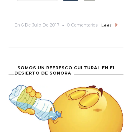
En
En
6 De Julio De 2017
0 Comentarios
Leer
«No
Caigamos
En
Populismos
Ni
SOMOS UN REFRESCO CULTURAL EN EL
DESIERTO DE SONORA
En
Linchamientos»:
Así
Se
Discutió
El
Aumento