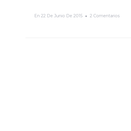
En
En
22 De Junio De 2015
2 Comentarios
La
Panta
El
Arte
Muer