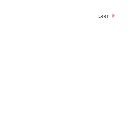
Leer
lla Educa,
e