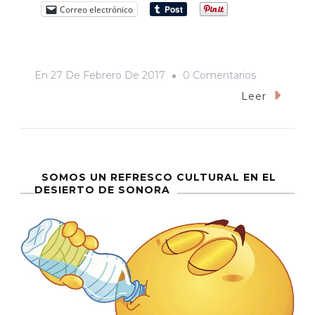
Correo electrónico
En
En
27 De Febrero De 2017
0 Comentarios
Los
Leer
Días
Turbulentos
A
43
SOMOS UN REFRESCO CULTURAL EN EL
DESIERTO DE SONORA
Años
De
La
Muerte
De
“Moralitos”