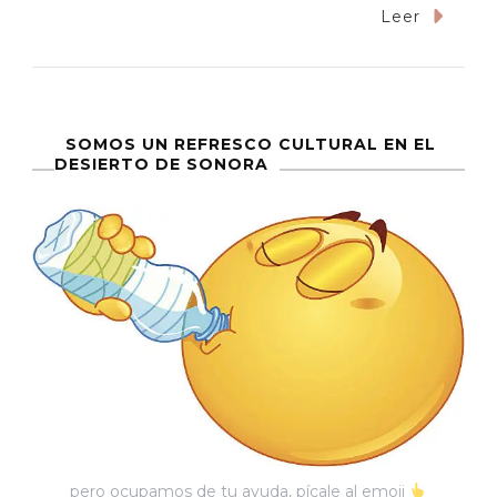
«Auschwitz»,
Leer
Los
Nacionalismos
Y
Los
SOMOS UN REFRESCO CULTURAL EN EL
DESIERTO DE SONORA
Crímenes
De
Gaza
pero ocupamos de tu ayuda, pícale al emoji