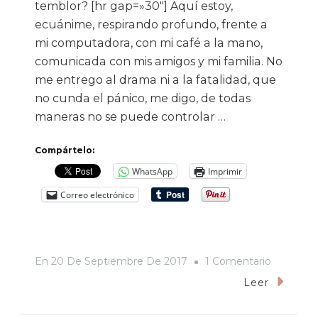
temblor? [hr gap=»30″] Aquí estoy,
ecuánime, respirando profundo, frente a
mi computadora, con mi café a la mano,
comunicada con mis amigos y mi familia. No
me entrego al drama ni a la fatalidad, que
no cunda el pánico, me digo, de todas
maneras no se puede controlar …
Compártelo:
WhatsApp
Imprimir
Correo electrónico
En
En
20 De Septiembre De 2017
1 Comentario
El
Leer
Temblor