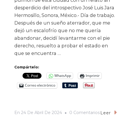
pulmón de esta ciudad con un relato sin
desperdicio del introspectivo José Luis Jara
Hermosillo, Sonora, México.- Día de trabajo.
Después de un sueño aterrador, que me
dejó un escalofrío que no me quería
abandonar, decidí levantarme con el pie
derecho, resuelto a probar el estado en
que se encuentra …
Compártelo:
WhatsApp
Imprimir
Correo electrónico
En
En
24 De Abril De 2024
0 Comentarios
Leer
Con
Los