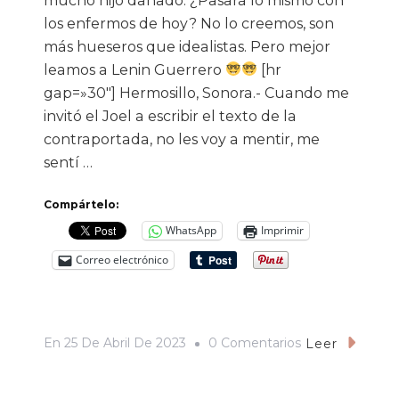
mucho hijo dañado. ¿Pasará lo mismo con
los enfermos de hoy? No lo creemos, son
más hueseros que idealistas. Pero mejor
leamos a Lenin Guerrero
[hr
gap=»30″] Hermosillo, Sonora.- Cuando me
invitó el Joel a escribir el texto de la
contraportada, no les voy a mentir, me
sentí …
Compártelo:
WhatsApp
Imprimir
Correo electrónico
En
En
25 De Abril De 2023
0 Comentarios
Leer
«Trotsky»
Y