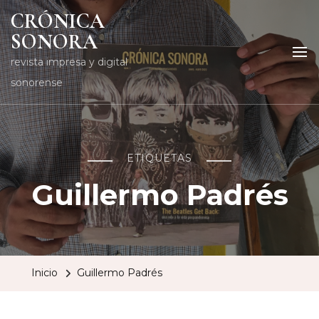
CRÓNICA
SONORA
revista impresa y digital
sonorense
ETIQUETAS
Guillermo Padrés
Inicio
Guillermo Padrés