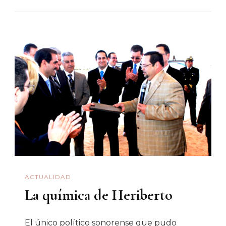
Amor
Y
La
Vida
En
Tiempos
De
Coronavirus
ACTUALIDAD
La química de Heriberto
El único político sonorense que pudo