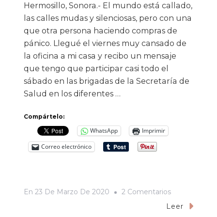
Hermosillo, Sonora.- El mundo está callado,
las calles mudas y silenciosas, pero con una
que otra persona haciendo compras de
pánico. Llegué el viernes muy cansado de
la oficina a mi casa y recibo un mensaje
que tengo que participar casi todo el
sábado en las brigadas de la Secretaría de
Salud en los diferentes …
Compártelo:
WhatsApp
Imprimir
Correo electrónico
En
En
23 De Marzo De 2020
2 Comentarios
El
Leer