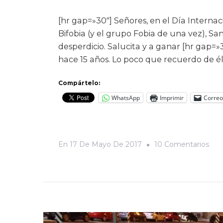
[hr gap=»30″] Señores, en el Día Internac
Bifobia (y el grupo Fobia de una vez), Sa
desperdicio. Salucita y a ganar [hr gap=»
hace 15 años. Lo poco que recuerdo de él
Compártelo:
WhatsApp
Imprimir
Correo
En
En
17 De Mayo De 2017
10 Comentarios
«Ya
Soy
Yo,
Qui
Sie