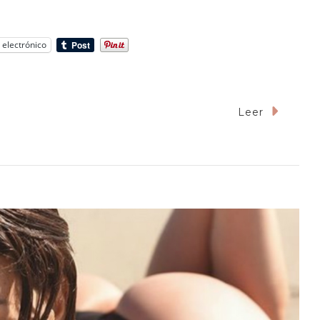
 electrónico
Leer
r
teras
etas.
vista