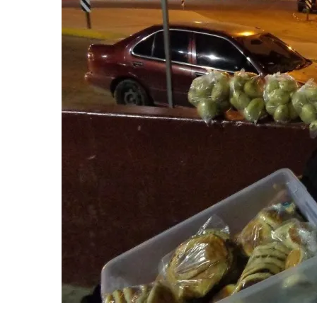
He
Des
Ser»
Hist
De
Una
Mis