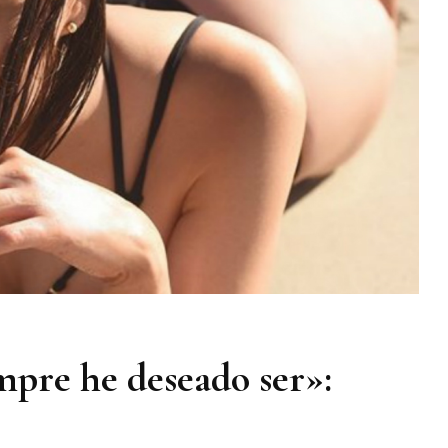
r
dón
empre he deseado ser»: