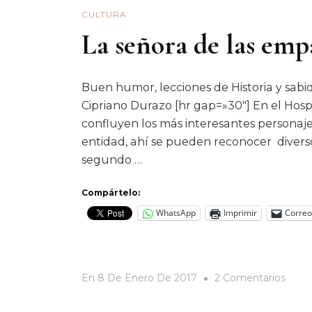
CULTURA
La señora de las em
Buen humor, lecciones de Historia y sabi
Cipriano Durazo [hr gap=»30″] En el Hosp
confluyen los más interesantes personaje
entidad, ahí se pueden reconocer diverso
segundo …
Compártelo:
WhatsApp
Imprimir
Correo
En
En
8 De Enero De 2017
2 Comentarios
La