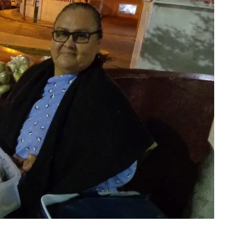
eado
:
oria
s