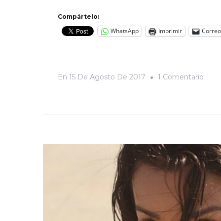
Compártelo:
WhatsApp
Imprimir
Correo
En
En
15 De Agosto De 2017
1 Comentario
Hace
Cine
En
Las
Fron
De
Las
Etiqu
Entre
A