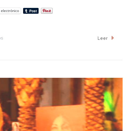
 electrónico
En
os
Leer
Los
Mercedarios.
Héroes
Anónimos
De
Manteles
Largos