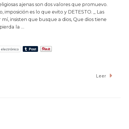
religiosas ajenas son dos valores que promuevo.
o, imposición es lo que evito y DETESTO. _ Las
mí, insisten que busque a dios, Que dios tiene
pierda la …
 electrónico
En
Leer
«No,
No
Quiero
Buscar
A
Dios.