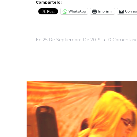
Compártelo:
WhatsApp
Imprimir
Correo
En
25 De Septiembre De 2019
0 Comentari