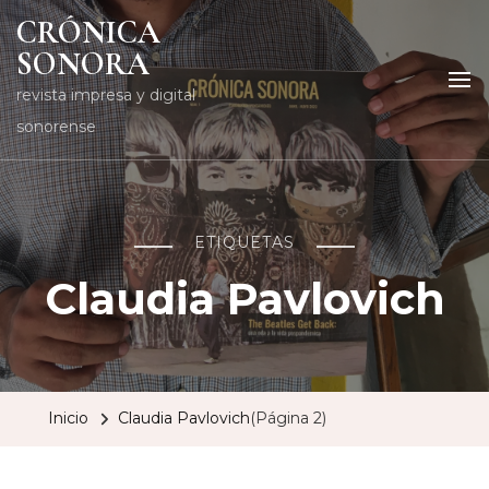
CRÓNICA
SONORA
revista impresa y digital
sonorense
ETIQUETAS
Claudia Pavlovich
Inicio
Claudia Pavlovich
(Página 2)