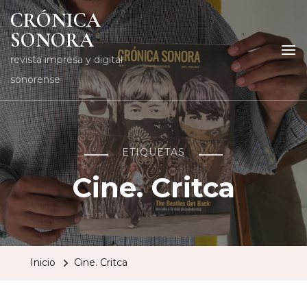
CRÓNICA
SONORA
revista impresa y digital
sonorense
ETIQUETAS
Cine. Critca
Inicio
Cine. Critca