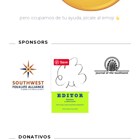
pero ocupamos de tu ayuda, pícale al emoji
SPONSORS
Save
DONATIVOS