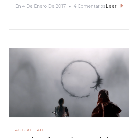
En
En
4 De Enero De 2017
4 Comentarios
Leer
Edward
Snowden:
El
Joven
Manos
De
Tijera
ACTUALIDAD