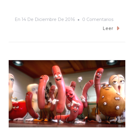
En
En
14 De Diciembre De 2016
0 Comentarios
La
Leer
Llegada:
¡Es
La
Neta
Del
Planeta!