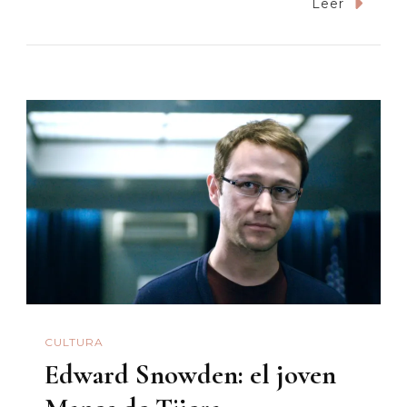
«Alien:
Leer
Covenant»,
Frankenstein
En
El
Espacio
CULTURA
Edward Snowden: el joven