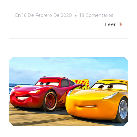
En
En
16 De Febrero De 2020
18 Comentarios
Entrevisté
Leer
A
Los
Papás
De
Alfonso
Durazo
Para
Conocer
El
Secreto
De
La