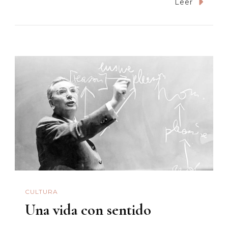
Pregunta
Leer
Del
Fin
Y
El
Recomie
CULTURA
Una vida con sentido