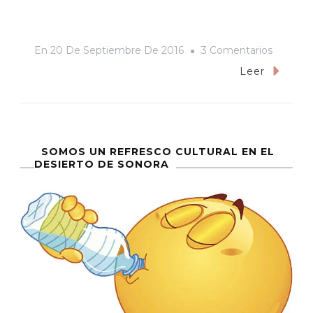
En
En
20 De Septiembre De 2016
3 Comentarios
De
Leer
Especia
Y
Choque
De
SOMOS UN REFRESCO CULTURAL EN EL
DESIERTO DE SONORA
Civilizac
O
Relato
De
Una
Cena
Recauda