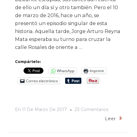
de ello un día sí y otro también. Pero el 10
de marzo de 2016, hace un año, se
presentó un episodio singular de esta
historia. Aquella tarde, Jorge Arturo Reyna
Mata esperaba su turno para cruzar la
calle Rosales de oriente a …
Compártelo:
WhatsApp
Imprimir
Correo electrónico
En
En
11 De Marzo De 2017
23 Comentarios
La
Leer
Estúpida
Muerte