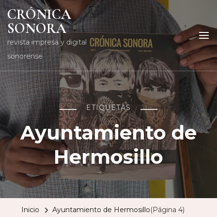
CRÓNICA
SONORA
revista impresa y digital
sonorense
ETIQUETAS
Ayuntamiento de
Hermosillo
Inicio
Ayuntamiento de Hermosillo
(Página 4)