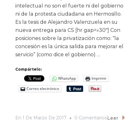
intelectual no son el fuerte ni del gobierno
ni de la protesta ciudadana en Hermosillo.
Es la tesis de Alejandro Valenzuela en su
nueva entrega para CS [hr gap=»30″] Con
posiciones sobre la privatización como: “la
concesión es la única salida para mejorar el
servicio” (como dice el gobierno) …
Compártelo:
WhatsApp
Imprimir
Correo electrónico
En
En
1 De Marzo De 2017
0 Comentarios
Leer
Las
Calles