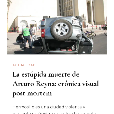
Que
Lo
Queremos
De
Nuevo
Verde
ACTUALIDAD
La estúpida muerte de
Arturo Reyna: crónica visual
post mortem
Hermosillo es una ciudad violenta y
bastante estúpida; sus calles dan cuenta