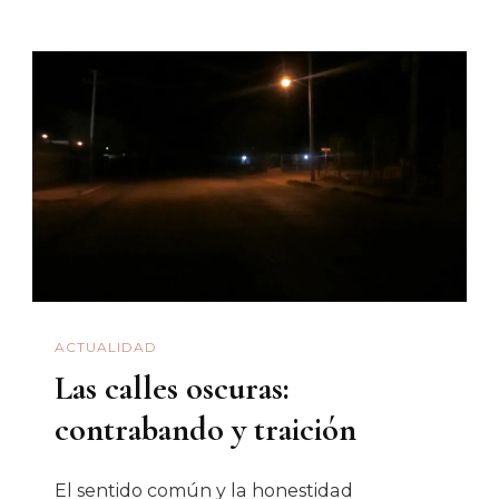
De
Arturo
Reyna:
Crónica
Visual
Post
Mortem
ACTUALIDAD
Las calles oscuras:
contrabando y traición
El sentido común y la honestidad