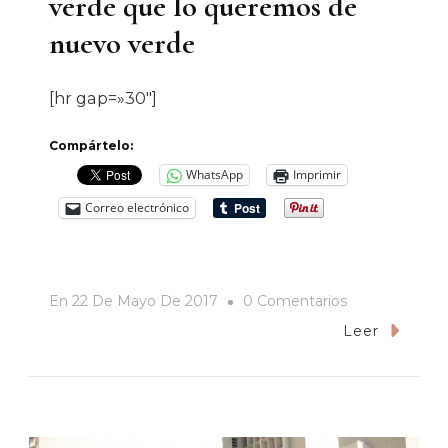
verde que lo queremos de
nuevo verde
[hr gap=»30″]
Compártelo:
WhatsApp
Imprimir
Correo electrónico
En
En
22 De Mayo De 2017
0 Comentarios
Memorias
Leer
De
Un
Hermosillo
Verde