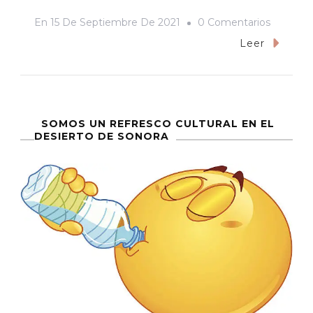
En
En
15 De Septiembre De 2021
0 Comentarios
Bienven
Leer
Al
Gobiern
De
Sonora,
SOMOS UN REFRESCO CULTURAL EN EL
DESIERTO DE SONORA
Alfonso
Durazo
Montañ