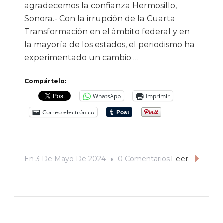
agradecemos la confianza Hermosillo,
Sonora.- Con la irrupción de la Cuarta
Transformación en el ámbito federal y en
la mayoría de los estados, el periodismo ha
experimentado un cambio …
Compártelo:
WhatsApp
Imprimir
Correo electrónico
En
En
3 De Mayo De 2024
0 Comentarios
Leer
La
Cuarta
Transformación
Y