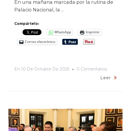
En una mañana marcada por la rutina de
Palacio Nacional, la …
Compártelo:
WhatsApp
Imprimir
Correo electrónico
En
En
10 De Octubre De 2025
0 Comentarios
La
Leer
Guerra
Por
El
Agua
Del
Río