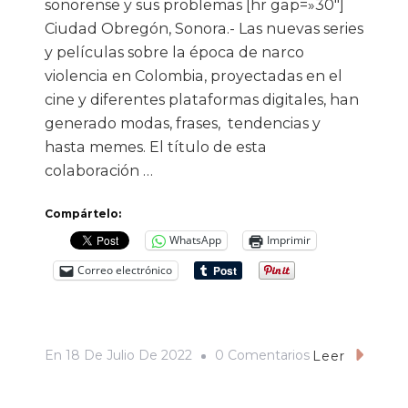
sonorense y sus problemas [hr gap=»30″]
Ciudad Obregón, Sonora.- Las nuevas series
y películas sobre la época de narco
violencia en Colombia, proyectadas en el
cine y diferentes plataformas digitales, han
generado modas, frases, tendencias y
hasta memes. El título de esta
colaboración …
Compártelo:
WhatsApp
Imprimir
Correo electrónico
En
En
18 De Julio De 2022
0 Comentarios
Leer
«Plata
O