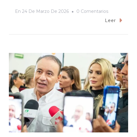
En
En
24 De Marzo De 2026
0 Comentarios
Base
Leer
De
Datos
Del
Feminicidio
En
Sonora,
Más
Allá
De
Las
Cifras