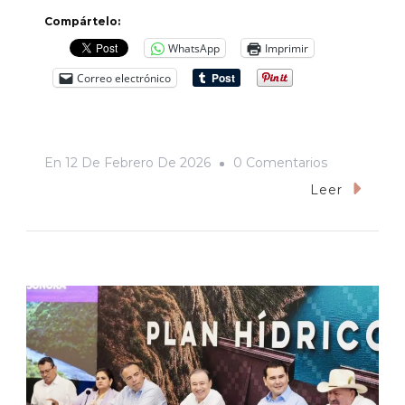
Compártelo:
WhatsApp
Imprimir
Correo electrónico
En
En
12 De Febrero De 2026
0 Comentarios
La
Leer
Triada
Del
Control:
Vigilancia,
Censura
Y
Simulación