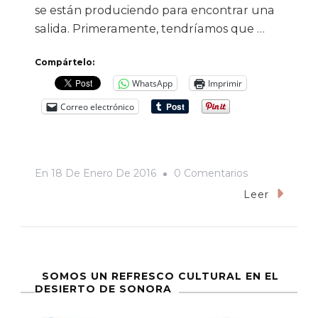
se están produciendo para encontrar una
salida. Primeramente, tendríamos que …
Compártelo:
WhatsApp
Imprimir
Correo electrónico
En
En
18 De Enero De 2016
0 Comentarios
El
Leer
Aumento
A
La
Tarifa
SOMOS UN REFRESCO CULTURAL EN EL
DESIERTO DE SONORA
Por
Consumo