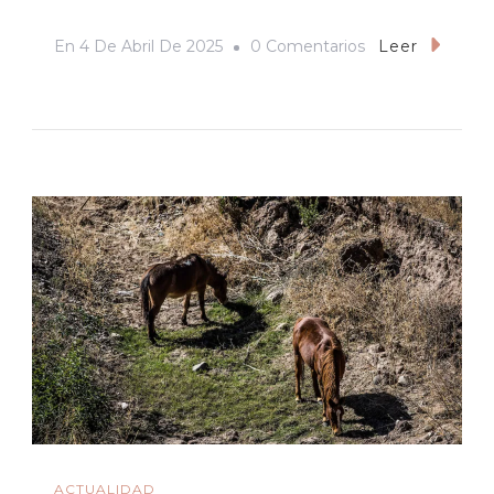
En
En
4 De Abril De 2025
0 Comentarios
Leer
Agua,
Minería
Y
Municipio:
El
Río
Sonora,
Grupo
México
Y
Arizpe
ACTUALIDAD