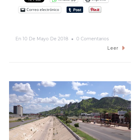
Correo electrónico
En
En
10 De Mayo De 2018
0 Comentarios
Sonora
Leer
Está
En
Sequía
Y
El
Congreso
Del
Estado
Llama
A