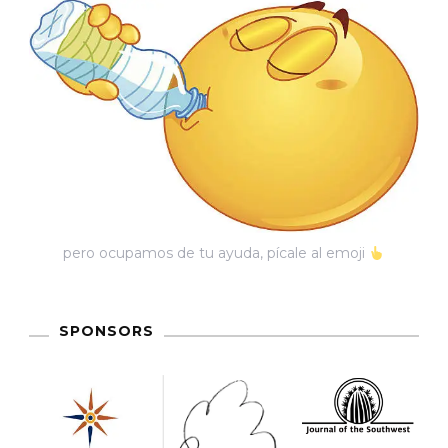
Del
Agua
En
Hermosillo.
Lo
Que
No
Se
pero ocupamos de tu ayuda, pícale al emoji
Dice
En
El
SPONSORS
Debate.