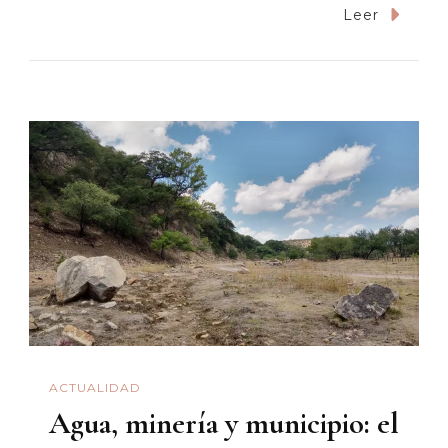
La
Leer
Guerra
Por
El
Agua
Del
Río
Sonora:
Entre
La
Necropolíti
Y
La
ACTUALIDAD
Ilegalidad
Agua, minería y municipio: el